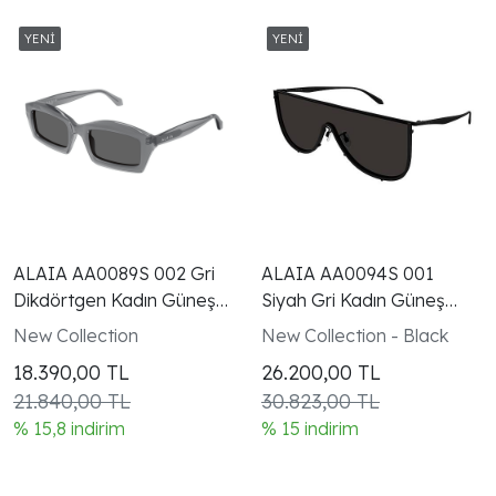
ALAIA AA0089S 002 Gri
ALAIA AA0094S 001
Dikdörtgen Kadın Güneş
Siyah Gri Kadın Güneş
Gözlüğü
Gözlüğü
New Collection
New Collection - Black
18.390,00
TL
26.200,00
TL
21.840,00 TL
30.823,00 TL
% 15,8 indirim
% 15 indirim