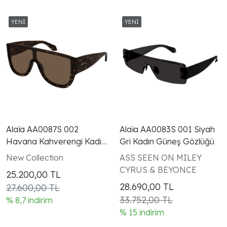
Alaïa AA0087S 002
Alaïa AA0083S 001 Siyah
Havana Kahverengi Kadın
Gri Kadın Güneş Gözlüğü
Güneş Gözlüğü
New Collection
ASS SEEN ON MILEY
CYRUS & BEYONCE
25.200,00
TL
28.690,00
TL
27.600,00 TL
33.752,00 TL
% 8,7 indirim
% 15 indirim