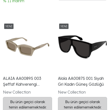
% 11 indirim
parça naylon güneş camı
kombinasyonu, heykelsi
ve çağdaş bir görünüm
sunar.
ALAIA AA0089S 003
Alaïa AA0087S 001 Siyah
Şeffaf Kahverengi
Gri Kadın Güneş Gözlüğü
Dikdörtgen Kadın Güneş
New Collection
New Collection
Gözlüğü
Bu ürün geçici olarak
Bu ürün geçici olarak
temin edilememektedir.
temin edilememektedir.