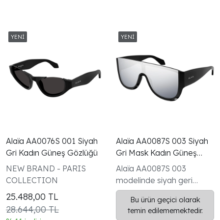
Alaïa AA0076S 001 Siyah
Alaïa AA0087S 003 Siyah
Gri Kadın Güneş Gözlüğü
Gri Mask Kadın Güneş
Gözlüğü
NEW BRAND - PARIS
Alaïa AA0087S 003
COLLECTION
modelinde siyah geri
dönüştürülmüş asetat
25.488,00
TL
Bu ürün geçici olarak
mask (shield) form ve
28.644,00 TL
temin edilememektedir.
koyu gri UV korumalı tek