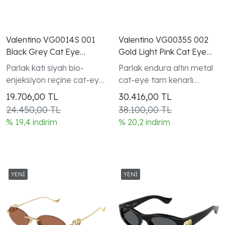
Valentino VG0014S 001
Valentino VG0035S 002
Black Grey Cat Eye
Gold Light Pink Cat Eye
VLogo Gunes Gozlugu
VLogo Gunes Gozlugu
Parlak katı siyah bio-
Parlak endura altın metal
enjeksiyon reçine cat-eye
cat-eye tam kenarlı
tam kenarlı çerçeve altın
çerçeve VLogo Signature
19.706,00
TL
30.416,00
TL
VLogo Signature oval
şakak detayı kadın modeli
24.450,00 TL
38.100,00 TL
plaka detayı
% 19,4 indirim
% 20,2 indirim