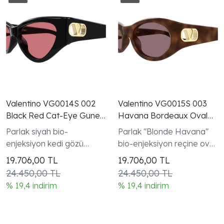
Valentino VG0014S 002
Valentino VG0015S 003
Black Red Cat-Eye Gunes
Havana Bordeaux Oval
Gozlugu
Gunes Gozlugu
Parlak siyah bio-
Parlak "Blonde Havana"
enjeksiyon kedi gözü
bio-enjeksiyon reçine oval
çerçeve ve altın VLogo
çerçeve ve altın VLogo
19.706,00
TL
19.706,00
TL
Signature sap detayı
Signature detay
24.450,00 TL
24.450,00 TL
% 19,4 indirim
% 19,4 indirim