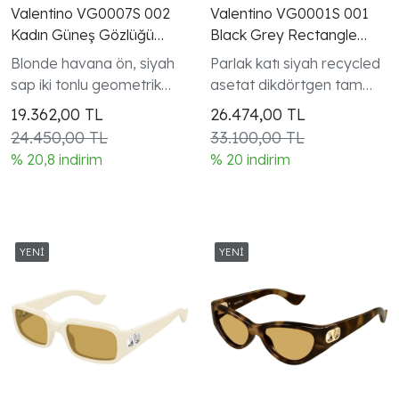
Valentino VG0007S 002
Valentino VG0001S 001
Kadın Güneş Gözlüğü
Black Grey Rectangle
Havana Siyah
VLogo Gunes Gozlugu
Blonde havana ön, siyah
Parlak katı siyah recycled
sap iki tonlu geometrik
asetat dikdörtgen tam
geri dönüştürülmüş asetat
kenarlı çerçeve V Logo
19.362,00
TL
26.474,00
TL
koleksiyonu kadın modeli
24.450,00 TL
33.100,00 TL
% 20,8 indirim
% 20 indirim