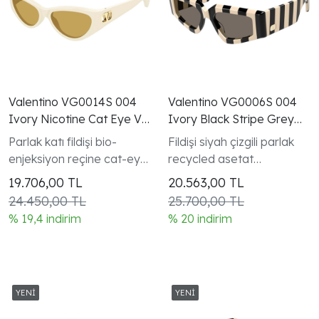
Valentino VG0014S 004
Valentino VG0006S 004
Ivory Nicotine Cat Eye V
Ivory Black Stripe Grey
Logo Gunes Gozlugu
Geometric Gunes
Parlak katı fildişi bio-
Fildişi siyah çizgili parlak
Gozlugu
enjeksiyon reçine cat-eye
recycled asetat
tam kenarlı çerçeve V
geometrik tam kenarlı
19.706,00
TL
20.563,00
TL
Logo koleksiyonu kadın
çerçeve V Logo
24.450,00 TL
25.700,00 TL
modeli
koleksiyonu
% 19,4 indirim
% 20 indirim