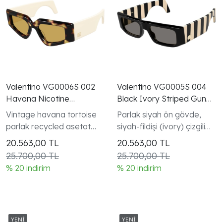
Valentino VG0006S 002
Valentino VG0005S 004
Havana Nicotine
Black Ivory Striped Gunes
Geometric VLogo Gunes
Gozlugu
Vintage havana tortoise
Parlak siyah ön gövde,
Gozlugu
parlak recycled asetat
siyah-fildişi (ivory) çizgili
geometrik tam kenarlı
kalın asetat saplar ve altın
20.563,00
TL
20.563,00
TL
çerçeve V Logo
VLogo Signature detay
25.700,00 TL
25.700,00 TL
koleksiyonu
% 20 indirim
% 20 indirim