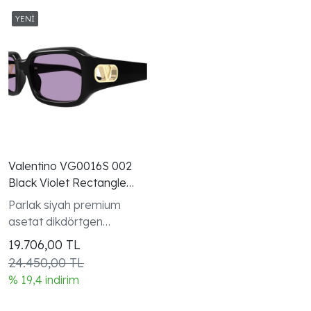
Valentino VG0016S 002
Black Violet Rectangle
Gunes Gozlugu
Parlak siyah premium
asetat dikdörtgen
çerçeve ve altın VLogo
19.706,00
TL
Signature sap detayı
24.450,00 TL
% 19,4 indirim