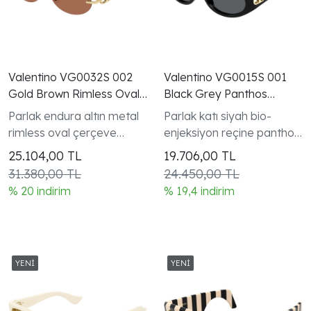
Valentino VG0032S 002
Valentino VG0015S 001
Gold Brown Rimless Oval
Black Grey Panthos
VLogo Gunes Gozlugu
VLogo Gunes Gozlugu
Parlak endura altın metal
Parlak katı siyah bio-
rimless oval çerçeve
enjeksiyon reçine panthos
büyük VLogo
tam kenarlı çerçeve V
25.104,00
TL
19.706,00
TL
Logo koleksiyonu kadın
31.380,00 TL
24.450,00 TL
modeli
% 20 indirim
% 19,4 indirim