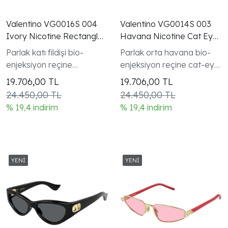
Valentino VG0016S 004
Valentino VG0014S 003
Ivory Nicotine Rectangle
Havana Nicotine Cat Eye
VLogo Gunes Gozlugu
VLogo Gunes Gozlugu
Parlak katı fildişi bio-
Parlak orta havana bio-
enjeksiyon reçine
enjeksiyon reçine cat-eye
dikdörtgen tam kenarlı
tam kenarlı çerçeve altın
19.706,00
TL
19.706,00
TL
çerçeve gümüş VLogo
VLogo Signature oval
24.450,00 TL
24.450,00 TL
Signature oval plaka
plaka detayı
% 19,4 indirim
% 19,4 indirim
detayı