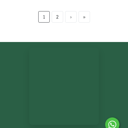
1
2
›
»