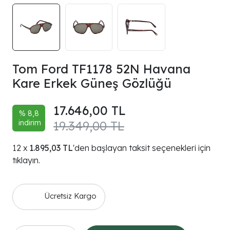
Tom Ford TF1178 52N Havana
Kare Erkek Güneş Gözlüğü
17.646,00 TL
% 8,8
indirim
19.349,00 TL
1.895,03 TL
'den başlayan taksit seçenekleri için
tıklayın.
Ücretsiz Kargo