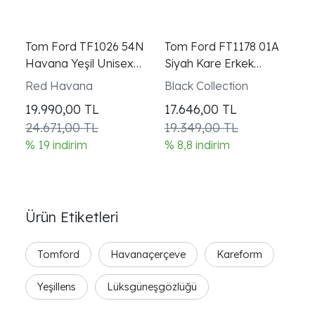
Tom Ford TF1026 54N
Tom Ford FT1178 01A
T
Havana Yeşil Unisex
Siyah Kare Erkek
E
Güneş Gözlüğü
Güneş Gözlüğü
K
Red Havana
Black Collection
Ne
G
P
19.990,00
TL
17.646,00
TL
1
24.671,00 TL
19.349,00 TL
2
% 19 indirim
% 8,8 indirim
% 
Ürün Etiketleri
Tomford
Havanaçerçeve
Kareform
Yeşillens
Lüksgüneşgözlüğü