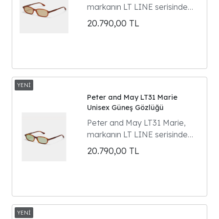
markanın LT LINE serisinde
yer alan dikdörtgen formlu
20.790,00
TL
unisex güneş gözlüğüdür.
Model 90'ların gözlük
klasiklerinden ilham alır ve
Parisli kültür ikonu Marie
Gaguech ile yapılan özel
tasarım iş birliğinin ürünüdür.
Peter and May LT31 Marie
Unisex Güneş Gözlüğü
Peter and May LT31 Marie,
markanın LT LINE serisinde
yer alan dikdörtgen formlu
20.790,00
TL
unisex güneş gözlüğüdür.
Model 90'ların gözlük
klasiklerinden ilham alır ve
Parisli kültür ikonu Marie
Gaguech ile yapılan özel
tasarım iş birliğinin ürünüdür.