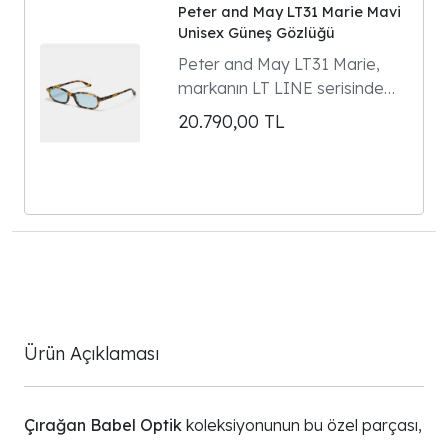
Peter and May LT31 Marie Mavi
Unisex Güneş Gözlüğü
Peter and May LT31 Marie,
markanın LT LINE serisinde
yer alan dikdörtgen formlu
20.790,00
TL
unisex güneş gözlüğüdür.
Model 90'ların gözlük
klasiklerinden ilham alır ve
Parisli kültür ikonu Marie
Gaguech ile yapılan özel
tasarım iş birliğinin ürünüdür.
Ürün Açıklaması
Çırağan Babel Optik
koleksiyonunun bu özel parçası,