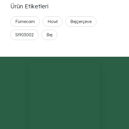
Ürün Etiketleri
Fümecam
Howl
Bejçerçeve
Sl903002
Bej