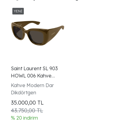
Saint Laurent SL 903
HOWL 006 Kahve
Kadın Güneş Gözlüğü
Kahve Modern Dar
Dikdörtgen
35.000,00
TL
43.750,00 TL
% 20 indirim