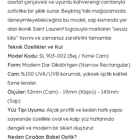
asetat çerçevesi ve uyumlu kahverengi camlarıyla
sofistike bir şıklık sunar. Beşiktaş’taki mağazamızda
deneyimleyebileceğiniz bu model, sap kısmında yer
alan ikonik Saint Laurent logosuyla markanın "sessiz
lüks" tavrını ve zamansız zarafetini tamamlar.
Teknik Özellikler ve Kul
Model Kodu:
SL 903-002 (Bej / füme Cam)
Form:
Modern Dar Dikdörtgen (Narrow Rectangular)
Cam:
%100 UVA/UVB korumalı, yüksek optik kaliteli
füme lensler.
Ölçüler:
52mm (Cam) - 19mm (Köprü) - 145mm
(Sap)
Yüz Tipi Uyumu:
Alçak profilli ve keskin hatlı yapısı
sayesinde özellikle oval ve kalp yüz hatlarında
dengeli ve modern bir silüet oluşturur.
Neden Çırağan Babel Optik?