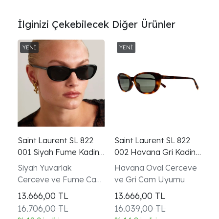
İlginizi Çekebilecek Diğer Ürünler
Saint Laurent SL 822
Saint Laurent SL 822
001 Siyah Fume Kadin
002 Havana Gri Kadin
Gunes Gozlugu
Gunes Gozlugu
Siyah Yuvarlak
Havana Oval Cerceve
Cerceve ve Fume Cam
ve Gri Cam Uyumu
Uyumu
13.666,00
TL
13.666,00
TL
16.706,00 TL
16.039,00 TL