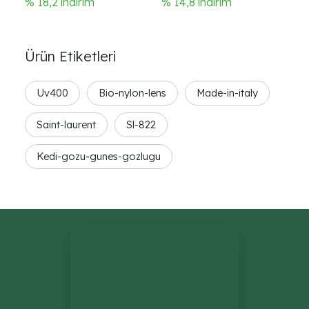
% 18,2 indirim
% 14,8 indirim
Ürün Etiketleri
Uv400
Bio-nylon-lens
Made-in-italy
Saint-laurent
Sl-822
Kedi-gozu-gunes-gozlugu