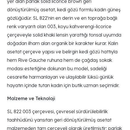
yer alan parlak solid licorice brown geri
dönüştürülmüş asetat, kedi gözü formlu kadın güneş
gözlüğüdür. SL 822'nin en derin ve en toprağa bağlı
renk varyantı olan 003, koyu kahverengi-licorice
çerçeveyle solid khaki lensin yarattığı tonsal uyumda
doğadan ilham alan organik bir karakter kurar. Kalın
asetat çerçeve yapısı ve belirgin kedi gözü hattıyla
hem Rive Gauche ruhuna hem de çağdaş sokak
modası estetiğine dokunan bu model, sadeliği
cesaretle harmanlayan ve ulaşılabilir lüksü günlük
hayatın içinde tutan kadın için butik uzman seçimidir.
Malzeme ve Teknoloji
SL 822 003 çerçevesi, çevresel sürdürülebilirlik
taahhüdünü yansıtan geri dönüştürülmüş asetat
malzemeden tam çerçeveli olarak üretilmiştir; parlak