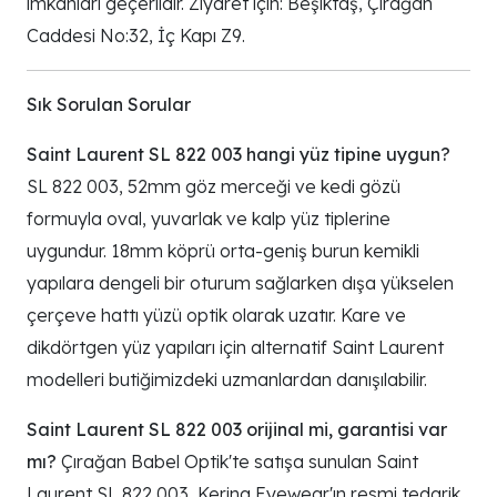
imkânları geçerlidir. Ziyaret için: Beşiktaş, Çırağan
Caddesi No:32, İç Kapı Z9.
Sık Sorulan Sorular
Saint Laurent SL 822 003 hangi yüz tipine uygun?
SL 822 003, 52mm göz merceği ve kedi gözü
formuyla oval, yuvarlak ve kalp yüz tiplerine
uygundur. 18mm köprü orta-geniş burun kemikli
yapılara dengeli bir oturum sağlarken dışa yükselen
çerçeve hattı yüzü optik olarak uzatır. Kare ve
dikdörtgen yüz yapıları için alternatif Saint Laurent
modelleri butiğimizdeki uzmanlardan danışılabilir.
Saint Laurent SL 822 003 orijinal mi, garantisi var
mı?
Çırağan Babel Optik'te satışa sunulan Saint
Laurent SL 822 003, Kering Eyewear'ın resmi tedarik