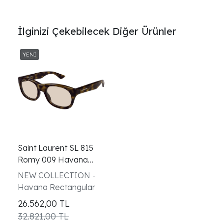
İlginizi Çekebilecek Diğer Ürünler
Saint Laurent SL 815
Romy 009 Havana
Erkek Kadın Gözlüğü
NEW COLLECTION -
Havana Rectangular
26.562,00
TL
32.821,00 TL