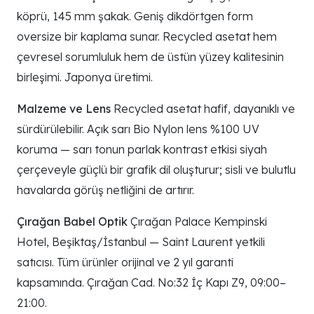
köprü, 145 mm şakak. Geniş dikdörtgen form
oversize bir kaplama sunar. Recycled asetat hem
çevresel sorumluluk hem de üstün yüzey kalitesinin
birleşimi. Japonya üretimi.
Malzeme ve Lens
Recycled asetat hafif, dayanıklı ve
sürdürülebilir. Açık sarı Bio Nylon lens %100 UV
koruma — sarı tonun parlak kontrast etkisi siyah
çerçeveyle güçlü bir grafik dil oluşturur; sisli ve bulutlu
havalarda görüş netliğini de artırır.
Çırağan Babel Optik
Çırağan Palace Kempinski
Hotel, Beşiktaş/İstanbul — Saint Laurent yetkili
satıcısı. Tüm ürünler orijinal ve 2 yıl garanti
kapsamında. Çırağan Cad. No:32 İç Kapı Z9, 09:00–
21:00.