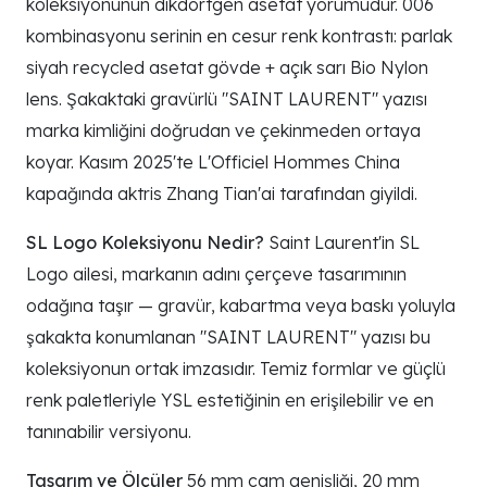
koleksiyonunun dikdörtgen asetat yorumudur. 006
kombinasyonu serinin en cesur renk kontrastı: parlak
siyah recycled asetat gövde + açık sarı Bio Nylon
lens. Şakaktaki gravürlü "SAINT LAURENT" yazısı
marka kimliğini doğrudan ve çekinmeden ortaya
koyar. Kasım 2025'te L'Officiel Hommes China
kapağında aktris Zhang Tian'ai tarafından giyildi.
SL Logo Koleksiyonu Nedir?
Saint Laurent'in SL
Logo ailesi, markanın adını çerçeve tasarımının
odağına taşır — gravür, kabartma veya baskı yoluyla
şakakta konumlanan "SAINT LAURENT" yazısı bu
koleksiyonun ortak imzasıdır. Temiz formlar ve güçlü
renk paletleriyle YSL estetiğinin en erişilebilir ve en
tanınabilir versiyonu.
Tasarım ve Ölçüler
56 mm cam genişliği, 20 mm