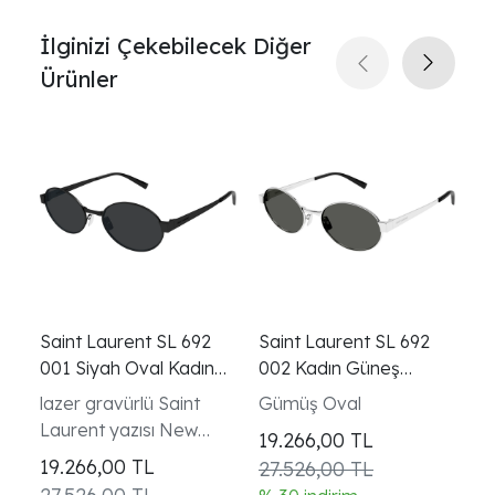
İlginizi Çekebilecek Diğer
Ürünler
Saint Laurent SL 692
Saint Laurent SL 692
Sa
001 Siyah Oval Kadın
002 Kadın Güneş
00
Güneş Gözlüğü
Gözlüğü
G
lazer gravürlü Saint
Gümüş Oval
Pa
Laurent yazısı New
o
19.266,00
TL
Wave koleksiyonu
ke
19.266,00
TL
1
27.526,00 TL
kadın modeli