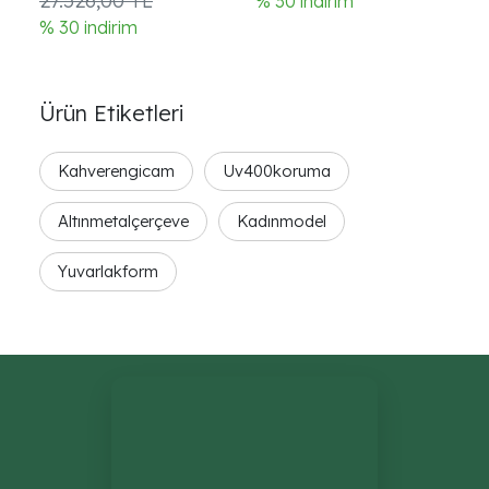
27.526,00 TL
2
% 30 indirim
% 30 indirim
% 
Ürün Etiketleri
Kahverengicam
Uv400koruma
Altınmetalçerçeve
Kadınmodel
Yuvarlakform