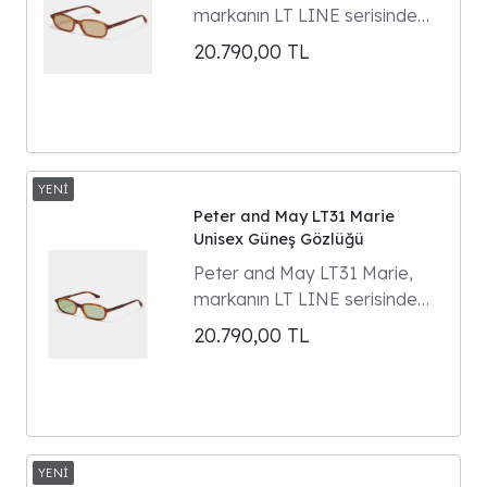
markanın LT LINE serisinde
yer alan dikdörtgen formlu
20.790,00
TL
unisex güneş gözlüğüdür.
Model 90'ların gözlük
klasiklerinden ilham alır ve
Parisli kültür ikonu Marie
Gaguech ile yapılan özel
tasarım iş birliğinin ürünüdür.
Peter and May LT31 Marie
Unisex Güneş Gözlüğü
Peter and May LT31 Marie,
markanın LT LINE serisinde
yer alan dikdörtgen formlu
20.790,00
TL
unisex güneş gözlüğüdür.
Model 90'ların gözlük
klasiklerinden ilham alır ve
Parisli kültür ikonu Marie
Gaguech ile yapılan özel
tasarım iş birliğinin ürünüdür.