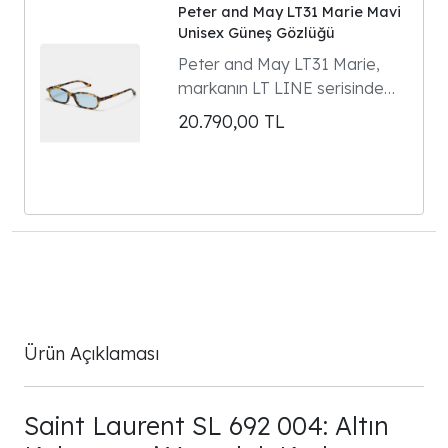
Peter and May LT31 Marie Mavi
Unisex Güneş Gözlüğü
Peter and May LT31 Marie,
markanın LT LINE serisinde
yer alan dikdörtgen formlu
20.790,00
TL
unisex güneş gözlüğüdür.
Model 90'ların gözlük
klasiklerinden ilham alır ve
Parisli kültür ikonu Marie
Gaguech ile yapılan özel
tasarım iş birliğinin ürünüdür.
Ürün Açıklaması
Saint Laurent SL 692 004: Altın