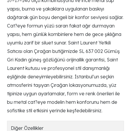
57–17–140 ölçü kombinasyonu ve ince metal sap
yapısı, burna ve şakaklara uygulanan baskıyı
dağıtarak gün boyu dengeli bir konfor seviyesi sağlar.
Cat?eye formun yüzü saran fakat ağır durmayan
yapısı, hem günlük kombinlere hem de gece şıklığına
uyumlu zarif bir siluet sunar. Saint Laurent Yetkili
Satıcısı olan Çırağan butiğimizde SL 637 002 Gümüş
Gri Kadın güneş gözlüğünü orijinallik garantisi, Saint
Laurent kutusu ve profesyonel stil danışmanlığı
eşliğinde deneyimleyebilirsiniz. İstanbul’un seçkin
atmosferini taşıyan Çırağan lokasyonumuzda, yüz
tipinize uygun ayarlamalar, form ve renk önerileri ile
bu metal cat?eye modelin hem konforunu hem de
sofistike stil etkisini yerinde keşfedebilirsiniz.
Diğer Özellikler