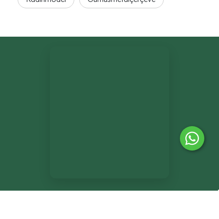
®
PlatinMarket
E-Ticaret Sistemi
İle Hazırlanmıştır.