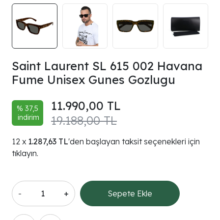
Saint Laurent SL 615 002 Havana
Fume Unisex Gunes Gozlugu
11.990,00 TL
% 37,5
indirim
19.188,00 TL
1.287,63 TL
'den başlayan taksit seçenekleri için
tıklayın.
-
+
Sepete Ekle