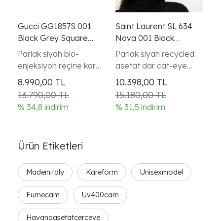
Gucci GG1857S 001
Saint Laurent SL 634
G
Black Grey Square
Nova 001 Black
D
Gunes Gozlugu
Narrow Cat Eye Gunes
E
Parlak siyah bio-
Parlak siyah recycled
Ka
Gozlugu
enjeksiyon reçine kare
asetat dar cat-eye
%
tam kenarlı çerçeve
tam kenarlı çerçeve
1
8.990,00
TL
10.398,00
TL
6
şakakta Web şerit ve
ikonik corner angle
13.790,00 TL
15.180,00 TL
1
Gucci lettering logo
detayı
% 34,8 indirim
% 31,5 indirim
% 
detayı
Ürün Etiketleri
Madeınıtaly
Kareform
Unisexmodel
Fumecam
Uv400cam
Havanaasetatcerceve