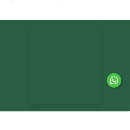
®
PlatinMarket
E-Ticaret Sistemi
İle Hazırlanmıştır.