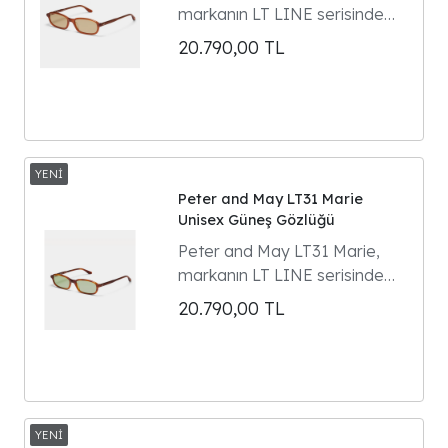
markanın LT LINE serisinde
yer alan dikdörtgen formlu
20.790,00
TL
unisex güneş gözlüğüdür.
Model 90'ların gözlük
klasiklerinden ilham alır ve
Parisli kültür ikonu Marie
Gaguech ile yapılan özel
tasarım iş birliğinin ürünüdür.
Peter and May LT31 Marie
Unisex Güneş Gözlüğü
Peter and May LT31 Marie,
markanın LT LINE serisinde
yer alan dikdörtgen formlu
20.790,00
TL
unisex güneş gözlüğüdür.
Model 90'ların gözlük
klasiklerinden ilham alır ve
Parisli kültür ikonu Marie
Gaguech ile yapılan özel
tasarım iş birliğinin ürünüdür.