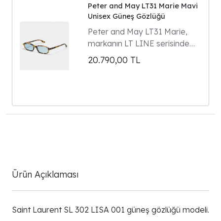
Peter and May LT31 Marie Mavi
Unisex Güneş Gözlüğü
Peter and May LT31 Marie,
markanın LT LINE serisinde
yer alan dikdörtgen formlu
20.790,00
TL
unisex güneş gözlüğüdür.
Model 90'ların gözlük
klasiklerinden ilham alır ve
Parisli kültür ikonu Marie
Gaguech ile yapılan özel
tasarım iş birliğinin ürünüdür.
Ürün Açıklaması
Saint Laurent SL 302 LISA 001 güneş gözlüğü modeli.