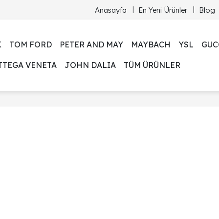
Anasayfa
En Yeni Ürünler
Blog
K
TOM FORD
PETER AND MAY
MAYBACH
YSL
GUC
TTEGA VENETA
JOHN DALIA
TÜM ÜRÜNLER