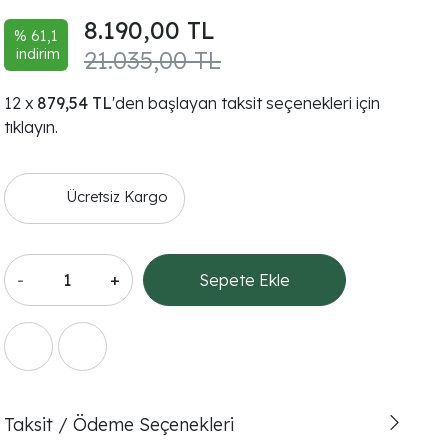
8.190,00 TL
% 61,1
indirim
21.035,00 TL
879,54 TL
'den başlayan taksit seçenekleri için
tıklayın.
Ücretsiz Kargo
-
+
Sepete Ekle
Taksit / Ödeme Seçenekleri