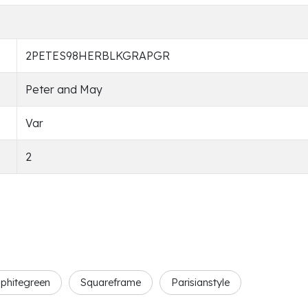
2PETES98HERBLKGRAPGR
Peter and May
Var
2
phitegreen
Squareframe
Parisianstyle