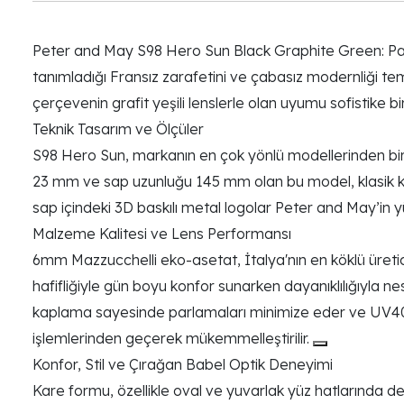
Peter and May S98 Hero Sun Black Graphite Green: Par
tanımladığı Fransız zarafetini ve çabasız modernliği t
çerçevenin grafit yeşili lenslerle olan uyumu sofistike bir 
Teknik Tasarım ve Ölçüler
S98 Hero Sun, markanın en çok yönlü modellerinden biri
23 mm ve sap uzunluğu 145 mm olan bu model, klasik kar
sap içindeki 3D baskılı metal logolar Peter and May’in yük
Malzeme Kalitesi ve Lens Performansı
6mm Mazzucchelli eko-asetat, İtalya'nın en köklü üreticisi
hafifliğiyle gün boyu konfor sunarken dayanıklılığıyla nesi
kaplama sayesinde parlamaları minimize eder ve UV400 
işlemlerinden geçerek mükemmelleştirilir.
Konfor, Stil ve Çırağan Babel Optik Deneyimi
Kare formu, özellikle oval ve yuvarlak yüz hatlarında deng