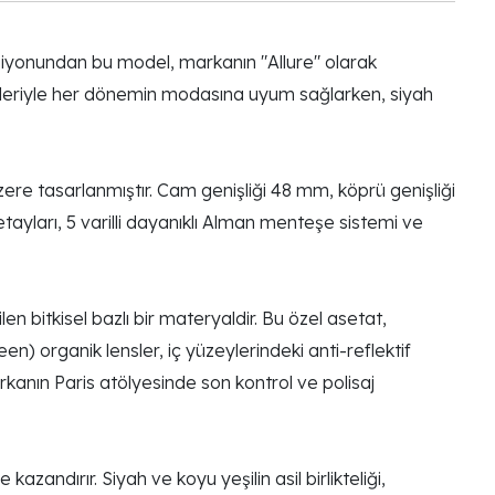
iyonundan bu model, markanın "Allure" olarak
gileriyle her dönemin modasına uyum sağlarken, siyah
re tasarlanmıştır. Cam genişliği 48 mm, köprü genişliği
yları, 5 varilli dayanıklı Alman menteşe sistemi ve
en bitkisel bazlı bir materyaldir. Bu özel asetat,
reen) organik lensler, iç yüzeylerindeki anti-reflektif
nın Paris atölyesinde son kontrol ve polisaj
zandırır. Siyah ve koyu yeşilin asil birlikteliği,