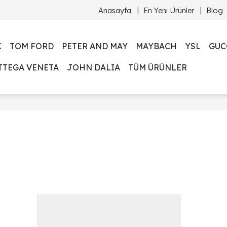
Anasayfa
En Yeni Ürünler
Blog
K
TOM FORD
PETER AND MAY
MAYBACH
YSL
GUC
TTEGA VENETA
JOHN DALIA
TÜM ÜRÜNLER