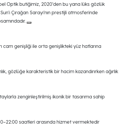
bel Optik butiğimiz, 2020'den bu yana lüks gözlük
un'ı Çırağan Sarayı'nın prestijli atmosferinde
apsamındadır.
cam genişliği ile orta genişlikteki yüz hatlarına
ık, gözlüğe karakteristik bir hacim kazandırırken ağırlık
aylarla zenginleştirilmiş ikonik bir tasarıma sahip
00–22:00 saatleri arasında hizmet vermektedir