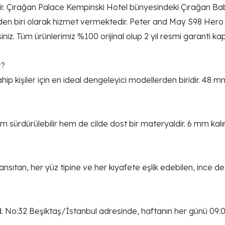
ldir. Çırağan Palace Kempinski Hotel bünyesindeki Çırağan Ba
nden biri olarak hizmet vermektedir. Peter and May S98 Hero S
siniz. Tüm ürünlerimiz %100 orijinal olup 2 yıl resmi garanti k
r?
 kişiler için en ideal dengeleyici modellerden biridir. 48 mm 
 sürdürülebilir hem de cilde dost bir materyaldir. 6 mm kalınl
nsıtan, her yüz tipine ve her kıyafete eşlik edebilen, ince det
. No:32 Beşiktaş/İstanbul adresinde, haftanın her günü 09: