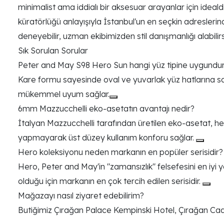
minimalist ama iddialı bir aksesuar arayanlar için idea
küratörlüğü anlayışıyla İstanbul'un en seçkin adresleri
deneyebilir, uzman ekibimizden stil danışmanlığı alabilir
Sık Sorulan Sorular
Peter and May S98 Hero Sun hangi yüz tipine uygundu
Kare formu sayesinde oval ve yuvarlak yüz hatlarına sahip
mükemmel uyum sağlar.
6mm Mazzucchelli eko-asetatın avantajı nedir?
İtalyan Mazzucchelli tarafından üretilen eko-asetat, hem
yapmayarak üst düzey kullanım konforu sağlar.
Hero koleksiyonu neden markanın en popüler serisidir?
Hero, Peter and May'in "zamansızlık" felsefesini en iyi ya
olduğu için markanın en çok tercih edilen serisidir.
Mağazayı nasıl ziyaret edebilirim?
Butiğimiz Çırağan Palace Kempinski Hotel, Çırağan Cad