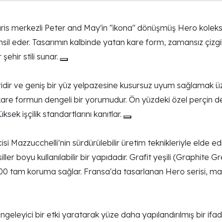
is merkezli Peter and May'in "ikona" dönüşmüş Hero koleks
emsil eder. Tasarımın kalbinde yatan kare form, zamansız çiz
şehir stili sunar.
dir ve geniş bir yüz yelpazesine kusursuz uyum sağlamak üze
e formun dengeli bir yorumudur. Ön yüzdeki özel perçin deta
sek işçilik standartlarını kanıtlar.
 Mazzucchelli’nin sürdürülebilir üretim teknikleriyle elde edil
ller boyu kullanılabilir bir yapıdadır. Grafit yeşili (Graphite G
tam koruma sağlar. Fransa'da tasarlanan Hero serisi, marka
eleyici bir etki yaratarak yüze daha yapılandırılmış bir ifade ka