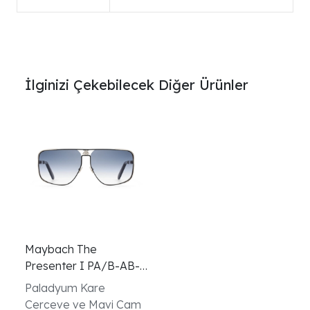
İlginizi Çekebilecek Diğer Ürünler
Maybach The
Presenter I PA/B-AB-
Z60 Paladyum Mavi
Paladyum Kare
Unisex Gunes Gozlugu
Cerceve ve Mavi Cam