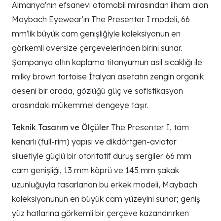
Almanya'nın efsanevi otomobil mirasından ilham alan
Maybach Eyewear'ın The Presenter I modeli, 66
mm'lik büyük cam genişliğiyle koleksiyonun en
görkemli oversize çerçevelerinden birini sunar.
Şampanya altın kaplama titanyumun asil sıcaklığı ile
milky brown tortoise İtalyan asetatın zengin organik
deseni bir arada, gözlüğü güç ve sofistikasyon
arasındaki mükemmel dengeye taşır.
Teknik Tasarım ve Ölçüler
The Presenter I, tam
kenarlı (full-rim) yapısı ve dikdörtgen-aviator
siluetiyle güçlü bir otoritatif duruş sergiler. 66 mm
cam genişliği, 13 mm köprü ve 145 mm şakak
uzunluğuyla tasarlanan bu erkek modeli, Maybach
koleksiyonunun en büyük cam yüzeyini sunar; geniş
yüz hatlarına görkemli bir çerçeve kazandırırken