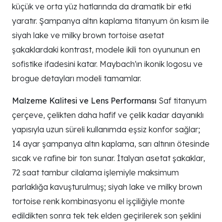
küçük ve orta yüz hatlarında da dramatik bir etki
yaratır. Şampanya altın kaplama titanyum ön kısım ile
siyah lake ve milky brown tortoise asetat
şakaklardaki kontrast, modele ikili ton oyununun en
sofistike ifadesini katar. Maybach'ın ikonik logosu ve
brogue detayları modeli tamamlar.
Malzeme Kalitesi ve Lens Performansı
Saf titanyum
çerçeve, çelikten daha hafif ve çelik kadar dayanıklı
yapısıyla uzun süreli kullanımda eşsiz konfor sağlar;
14 ayar şampanya altın kaplama, sarı altının ötesinde
sıcak ve rafine bir ton sunar. İtalyan asetat şakaklar,
72 saat tambur cilalama işlemiyle maksimum
parlaklığa kavuşturulmuş; siyah lake ve milky brown
tortoise renk kombinasyonu el işçiliğiyle monte
edildikten sonra tek tek elden geçirilerek son şeklini