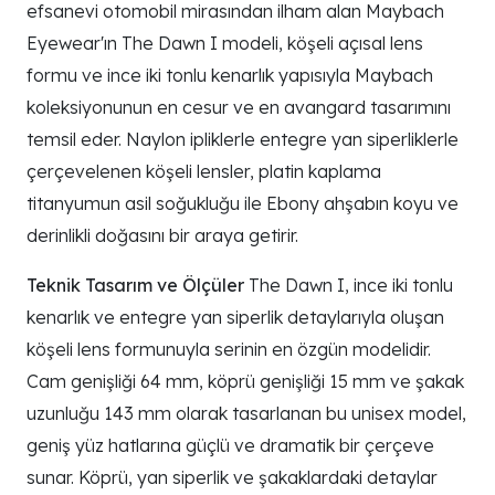
efsanevi otomobil mirasından ilham alan Maybach
Eyewear'ın The Dawn I modeli, köşeli açısal lens
formu ve ince iki tonlu kenarlık yapısıyla Maybach
koleksiyonunun en cesur ve en avangard tasarımını
temsil eder. Naylon ipliklerle entegre yan siperliklerle
çerçevelenen köşeli lensler, platin kaplama
titanyumun asil soğukluğu ile Ebony ahşabın koyu ve
derinlikli doğasını bir araya getirir.
Teknik Tasarım ve Ölçüler
The Dawn I, ince iki tonlu
kenarlık ve entegre yan siperlik detaylarıyla oluşan
köşeli lens formunuyla serinin en özgün modelidir.
Cam genişliği 64 mm, köprü genişliği 15 mm ve şakak
uzunluğu 143 mm olarak tasarlanan bu unisex model,
geniş yüz hatlarına güçlü ve dramatik bir çerçeve
sunar. Köprü, yan siperlik ve şakaklardaki detaylar