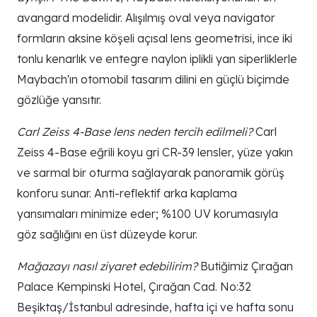
avangard modelidir. Alışılmış oval veya navigator
formların aksine köşeli açısal lens geometrisi, ince iki
tonlu kenarlık ve entegre naylon iplikli yan siperliklerle
Maybach'ın otomobil tasarım dilini en güçlü biçimde
gözlüğe yansıtır.
Carl Zeiss 4-Base lens neden tercih edilmeli?
Carl
Zeiss 4-Base eğrili koyu gri CR-39 lensler, yüze yakın
ve sarmal bir oturma sağlayarak panoramik görüş
konforu sunar. Anti-reflektif arka kaplama
yansımaları minimize eder; %100 UV korumasıyla
göz sağlığını en üst düzeyde korur.
Mağazayı nasıl ziyaret edebilirim?
Butiğimiz Çırağan
Palace Kempinski Hotel, Çırağan Cad. No:32
Beşiktaş/İstanbul adresinde, hafta içi ve hafta sonu