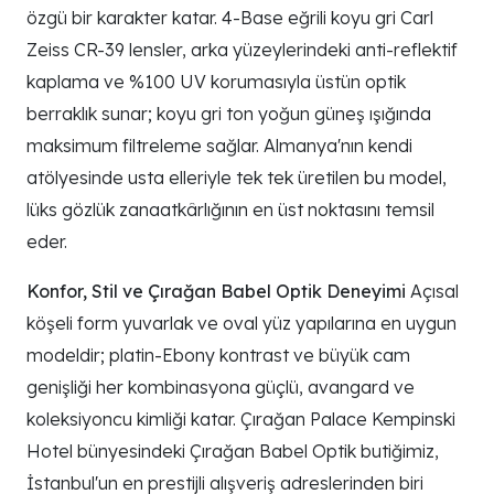
özgü bir karakter katar. 4-Base eğrili koyu gri Carl
Zeiss CR-39 lensler, arka yüzeylerindeki anti-reflektif
kaplama ve %100 UV korumasıyla üstün optik
berraklık sunar; koyu gri ton yoğun güneş ışığında
maksimum filtreleme sağlar. Almanya'nın kendi
atölyesinde usta elleriyle tek tek üretilen bu model,
lüks gözlük zanaatkârlığının en üst noktasını temsil
eder.
Konfor, Stil ve Çırağan Babel Optik Deneyimi
Açısal
köşeli form yuvarlak ve oval yüz yapılarına en uygun
modeldir; platin-Ebony kontrast ve büyük cam
genişliği her kombinasyona güçlü, avangard ve
koleksiyoncu kimliği katar. Çırağan Palace Kempinski
Hotel bünyesindeki Çırağan Babel Optik butiğimiz,
İstanbul'un en prestijli alışveriş adreslerinden biri