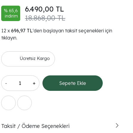
6.490,00 TL
% 65,6
indirim
18.868,00 TL
696,97 TL
'den başlayan taksit seçenekleri için
tıklayın.
Ücretsiz Kargo
-
+
Sepete Ekle
Taksit / Ödeme Seçenekleri