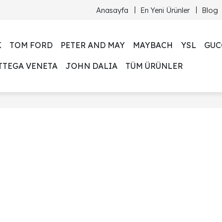
Anasayfa
En Yeni Ürünler
Blog
K
TOM FORD
PETER AND MAY
MAYBACH
YSL
GUC
TTEGA VENETA
JOHN DALIA
TÜM ÜRÜNLER