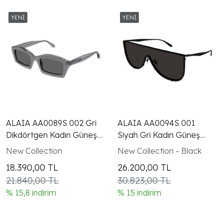
ALAIA AA0089S 002 Gri
ALAIA AA0094S 001
Dikdörtgen Kadın Güneş
Siyah Gri Kadın Güneş
Gözlüğü
Gözlüğü
New Collection
New Collection - Black
18.390,00
TL
26.200,00
TL
21.840,00 TL
30.823,00 TL
% 15,8 indirim
% 15 indirim