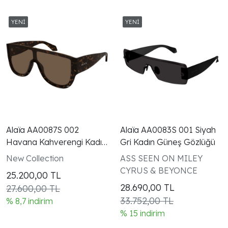
Alaïa AA0087S 002
Alaïa AA0083S 001 Siyah
Havana Kahverengi Kadın
Gri Kadın Güneş Gözlüğü
Güneş Gözlüğü
New Collection
ASS SEEN ON MILEY
CYRUS & BEYONCE
25.200,00
TL
28.690,00
TL
27.600,00 TL
33.752,00 TL
% 8,7 indirim
% 15 indirim