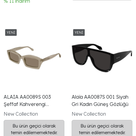
% 11 indirim
parça naylon güneş camı
kombinasyonu, heykelsi
ve çağdaş bir görünüm
sunar.
ALAIA AA0089S 003
Alaïa AA0087S 001 Siyah
Şeffaf Kahverengi
Gri Kadın Güneş Gözlüğü
Dikdörtgen Kadın Güneş
New Collection
New Collection
Gözlüğü
Bu ürün geçici olarak
Bu ürün geçici olarak
temin edilememektedir.
temin edilememektedir.