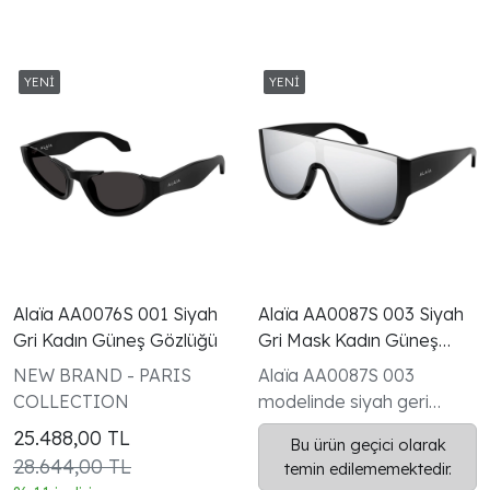
Alaïa AA0076S 001 Siyah
Alaïa AA0087S 003 Siyah
Gri Kadın Güneş Gözlüğü
Gri Mask Kadın Güneş
Gözlüğü
NEW BRAND - PARIS
Alaïa AA0087S 003
COLLECTION
modelinde siyah geri
dönüştürülmüş asetat
25.488,00
TL
Bu ürün geçici olarak
mask (shield) form ve
28.644,00 TL
temin edilememektedir.
koyu gri UV korumalı tek