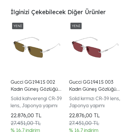
İlginizi Çekebilecek Diğer Ürünler
Gucci GG1941S 002
Gucci GG1941S 003
Kadın Güneş Gözlüğü
Kadın Güneş Gözlüğü
Silver Metal
Silver Metal Kırmızı
Solid kahverengi CR-39
Solid kırmızı CR-39 lens,
Rectangular
Lens
lens, Japonya yapımı
Japonya yapımı
22.876,00
TL
22.876,00
TL
27.451,00 TL
27.451,00 TL
% 16,7 indirim
% 16,7 indirim