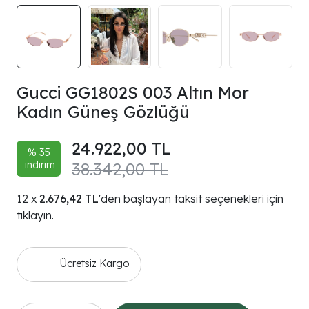
Gucci GG1802S 003 Altın Mor
Kadın Güneş Gözlüğü
24.922,00 TL
% 35
indirim
38.342,00 TL
2.676,42 TL
'den başlayan taksit seçenekleri için
tıklayın.
Ücretsiz Kargo