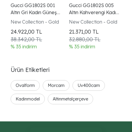
Gucci GG1802S 001
Gucci GG1802S 005
Altın Gri Kadın Güneş
Altın Kahverengi Kadın
Gözlüğü
Güneş Gözlüğü
New Collection - Gold
New Collection - Gold
24.922,00
TL
21.371,00
TL
38.342,00 TL
32.880,00 TL
% 35 indirim
% 35 indirim
Ürün Etiketleri
Ovalform
Morcam
Uv400cam
Kadinmodel
Altinmetalçerçeve