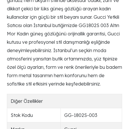
gündüz hem akşam stilinde aksesuar odaklı, zarif ve
dikkat çekici bir lüks güneş gözlüğü arayan kadın
kullanıcılar için güçlü bir stil beyanı sunar. Gucci Yetkili
Satıcısı olan İstanbul butiğimizde GG1802S 003 Altın
Mor Kadın güneş gözlüğünü orijinallik garantisi, Gucci
kutusu ve profesyonel stil danışmanlığı eşliğinde
deneyimleyebilirsiniz. İstanbul’un seçkin moda
atmosferini yansıtan butik ortamımızda, yüz tipinize
özel ölçü ayarları, form ve renk önerileriyle bu badem
form metal tasarımın hem konforunu hem de
sofistike stil etkisini yerinde keşfedebilirsiniz.
Diğer Özellikler
Stok Kodu
GG-1802S-003