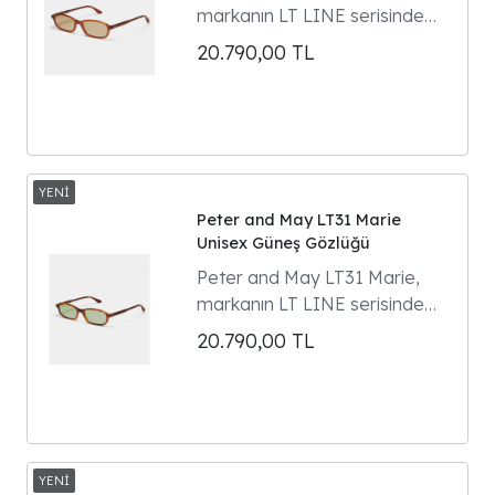
markanın LT LINE serisinde
yer alan dikdörtgen formlu
20.790,00
TL
unisex güneş gözlüğüdür.
Model 90'ların gözlük
klasiklerinden ilham alır ve
Parisli kültür ikonu Marie
Gaguech ile yapılan özel
tasarım iş birliğinin ürünüdür.
Peter and May LT31 Marie
Unisex Güneş Gözlüğü
Peter and May LT31 Marie,
markanın LT LINE serisinde
yer alan dikdörtgen formlu
20.790,00
TL
unisex güneş gözlüğüdür.
Model 90'ların gözlük
klasiklerinden ilham alır ve
Parisli kültür ikonu Marie
Gaguech ile yapılan özel
tasarım iş birliğinin ürünüdür.