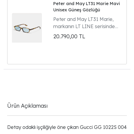
Peter and May LT31 Marie Mavi
Unisex Güneş Gözlüğü
Peter and May LT31 Marie,
markanın LT LINE serisinde
yer alan dikdörtgen formlu
20.790,00
TL
unisex güneş gözlüğüdür.
Model 90'ların gözlük
klasiklerinden ilham alır ve
Parisli kültür ikonu Marie
Gaguech ile yapılan özel
tasarım iş birliğinin ürünüdür.
Ürün Açıklaması
Detay odaklı işçiliğiyle öne çıkan Gucci GG 1022S 004