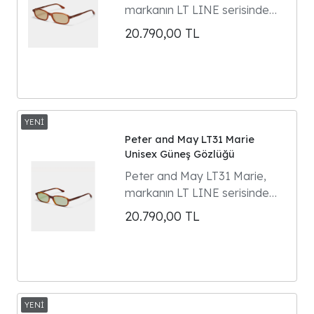
markanın LT LINE serisinde
yer alan dikdörtgen formlu
20.790,00
TL
unisex güneş gözlüğüdür.
Model 90'ların gözlük
klasiklerinden ilham alır ve
Parisli kültür ikonu Marie
Gaguech ile yapılan özel
tasarım iş birliğinin ürünüdür.
Peter and May LT31 Marie
Unisex Güneş Gözlüğü
Peter and May LT31 Marie,
markanın LT LINE serisinde
yer alan dikdörtgen formlu
20.790,00
TL
unisex güneş gözlüğüdür.
Model 90'ların gözlük
klasiklerinden ilham alır ve
Parisli kültür ikonu Marie
Gaguech ile yapılan özel
tasarım iş birliğinin ürünüdür.