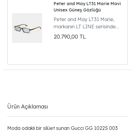
Peter and May LT31 Marie Mavi
Unisex Güneş Gözlüğü
Peter and May LT31 Marie,
markanın LT LINE serisinde
yer alan dikdörtgen formlu
20.790,00
TL
unisex güneş gözlüğüdür.
Model 90'ların gözlük
klasiklerinden ilham alır ve
Parisli kültür ikonu Marie
Gaguech ile yapılan özel
tasarım iş birliğinin ürünüdür.
Ürün Açıklaması
Moda odaklı bir silüet sunan Gucci GG 1022S 003