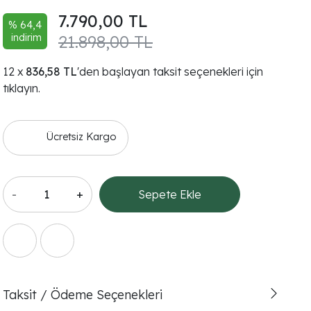
7.790,00 TL
% 64,4
indirim
21.898,00 TL
836,58 TL
'den başlayan taksit seçenekleri için
tıklayın.
Ücretsiz Kargo
-
+
Sepete Ekle
Taksit / Ödeme Seçenekleri