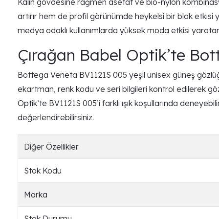
Kalın gövdesine rağmen asetat ve bio-nylon kombinasyon
artırır hem de profil görünümde heykelsi bir blok etkisi
medya odaklı kullanımlarda yüksek moda etkisi yaratan b
Çırağan Babel Optik’te Bott
Bottega Veneta BV1121S 005 yeşil unisex güneş gözlüğü, 
ekartman, renk kodu ve seri bilgileri kontrol edilerek göz
Optik’te BV1121S 005’i farklı ışık koşullarında deneyebilir
değerlendirebilirsiniz.
Diğer Özellikler
Stok Kodu
Marka
Stok Durumu