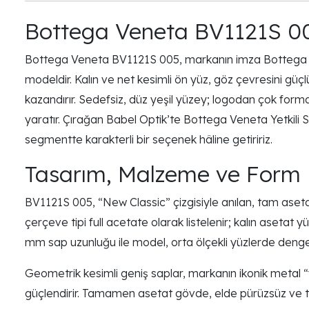
Bottega Veneta BV1121S 00
Bottega Veneta BV1121S 005, markanın imza Bottega yeşi
modeldir. Kalın ve net kesimli ön yüz, göz çevresini gü
kazandırır. Sedefsiz, düz yeşil yüzey; logodan çok forma 
yaratır. Çırağan Babel Optik’te Bottega Veneta Yetkili Sa
segmentte karakterli bir seçenek hâline getiririz.
Tasarım, Malzeme ve Form
BV1121S 005, “New Classic” çizgisiyle anılan, tam aset
çerçeve tipi full acetate olarak listelenir; kalın asetat
mm sap uzunluğu ile model, orta ölçekli yüzlerde dengeli 
Geometrik kesimli geniş saplar, markanın ikonik metal “fr
güçlendirir. Tamamen asetat gövde, elde pürüzsüz ve tok