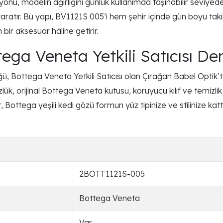
u, modelin ağırlığını günlük kullanımda taşınabilir seviyed
 yaratır. Bu yapı, BV1121S 005’i hem şehir içinde gün boyu ta
ir aksesuar hâline getirir.
ega Veneta Yetkili Satıcısı De
Bottega Veneta Yetkili Satıcısı olan Çırağan Babel Optik’te 
lük, orijinal Bottega Veneta kutusu, koruyucu kılıf ve temizlik 
, Bottega yeşili kedi gözü formun yüz tipinize ve stilinize katt
2BOTT1121S-005
Bottega Veneta
Var