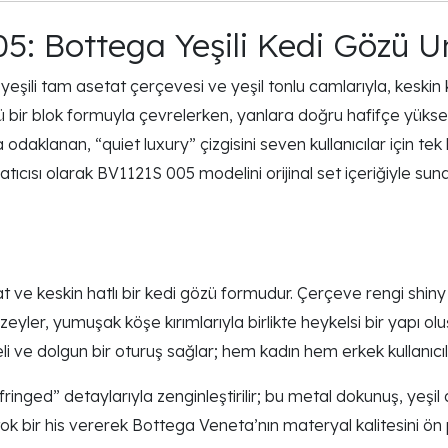
5: Bottega Yeşili Kedi Gözü 
li tam asetat çerçevesi ve yeşil tonlu camlarıyla, keskin ke
çlü bir blok formuyla çevrelerken, yanlara doğru hafifçe yük
odaklanan, “quiet luxury” çizgisini seven kullanıcılar için tek
tıcısı olarak BV1121S 005 modelini orijinal set içeriğiyle suna
at ve keskin hatlı bir kedi gözü formudur. Çerçeve rengi sh
 yüzeyler, yumuşak köşe kırımlarıyla birlikte heykelsi bir yap
ve dolgun bir oturuş sağlar; hem kadın hem erkek kullanıcılar 
inged” detaylarıyla zenginleştirilir; bu metal dokunuş, yeşil 
 bir his vererek Bottega Veneta’nın materyal kalitesini ön p