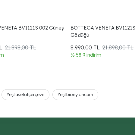
ENETA BV1121S 002 Güneş
BOTTEGA VENETA BV1121S
Gözlüğü
L
21.898,00 TL
8.990,00
TL
21.898,00 TL
im
% 58,9 indirim
Yeşilasetatçerçeve
Yeşilbionyloncam