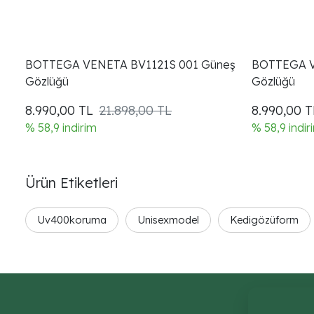
BOTTEGA VENETA BV1121S 001 Güneş
BOTTEGA V
Gözlüğü
Gözlüğü
8.990,00
TL
21.898,00 TL
8.990,00
T
% 58,9 indirim
% 58,9 indir
Ürün Etiketleri
Uv400koruma
Unisexmodel
Kedigözüform