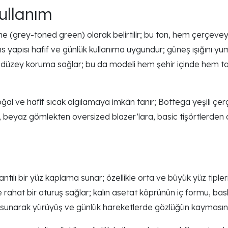
ullanım
e (grey-toned green) olarak belirtilir; bu ton, hem çerçev
ns yapısı hafif ve günlük kullanıma uygundur; güneş ışığını
k düzey koruma sağlar; bu da modeli hem şehir içinde hem tat
 doğal ve hafif sıcak algılamaya imkân tanır; Bottega yeşili 
, beyaz gömlekten oversized blazer’lara, basic tişörtlerden d
tılı bir yüz kaplama sunar; özellikle orta ve büyük yüz tipleri
 rahat bir oturuş sağlar; kalın asetat köprünün iç formu, ba
s sunarak yürüyüş ve günlük hareketlerde gözlüğün kaymasını 