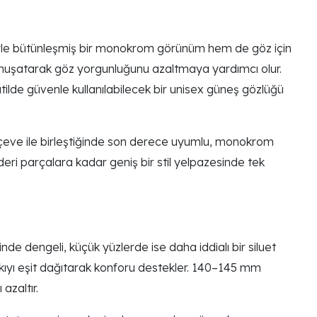
eyle bütünleşmiş bir monokrom görünüm hem de göz için
 yumuşatarak göz yorgunluğunu azaltmaya yardımcı olur.
ilde güvenle kullanılabilecek bir unisex güneş gözlüğü
çerçeve ile birleştiğinde son derece uyumlu, monokrom
eri parçalara kadar geniş bir stil yelpazesinde tek
nde dengeli, küçük yüzlerde ise daha iddialı bir siluet
skıyı eşit dağıtarak konforu destekler. 140–145 mm
azaltır.