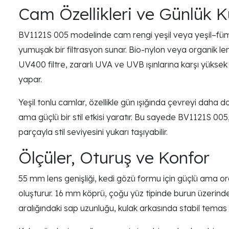
Cam Özellikleri ve Günlük K
BV1121S 005 modelinde cam rengi yeşil veya yeşil–füm
yumuşak bir filtrasyon sunar. Bio-nylon veya organik le
UV400 filtre, zararlı UVA ve UVB ışınlarına karşı yükse
yapar.
Yeşil tonlu camlar, özellikle gün ışığında çevreyi daha
ama güçlü bir stil etkisi yaratır. Bu sayede BV1121S 005
parçayla stil seviyesini yukarı taşıyabilir.
Ölçüler, Oturuş ve Konfor
55 mm lens genişliği, kedi gözü formu için güçlü ama oran
oluşturur. 16 mm köprü, çoğu yüz tipinde burun üzerinde
aralığındaki sap uzunluğu, kulak arkasında stabil tema