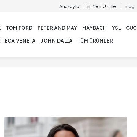
Anasayfa
En Yeni Ürünler
Blog
K
TOM FORD
PETER AND MAY
MAYBACH
YSL
GUC
TTEGA VENETA
JOHN DALIA
TÜM ÜRÜNLER