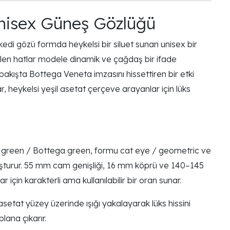
Unisex Güneş Gözlüğü
di gözü formda heykelsi bir siluet sunan unisex bir
selen hatlar modele dinamik ve çağdaş bir ifade
 bakışta Bottega Veneta imzasını hissettiren bir etki
r, heykelsi yeşil asetat çerçeve arayanlar için lüks
iny green / Bottega green, formu cat eye / geometric ve
ı oluşturur. 55 mm cam genişliği, 16 mm köprü ve 140–145
için karakterli ama kullanılabilir bir oran sunar.
asetat yüzey üzerinde ışığı yakalayarak lüks hissini
lana çıkarır.