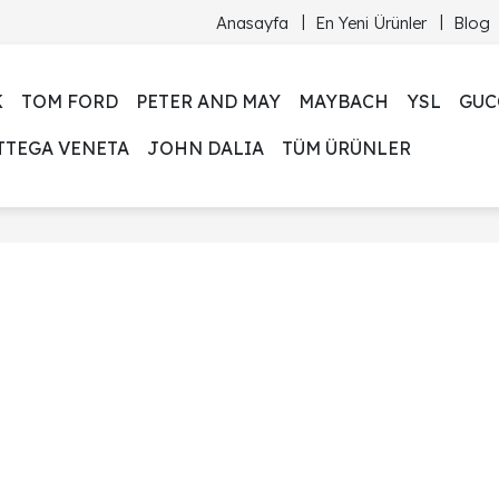
Anasayfa
En Yeni Ürünler
Blog
K
TOM FORD
PETER AND MAY
MAYBACH
YSL
GUC
TTEGA VENETA
JOHN DALIA
TÜM ÜRÜNLER