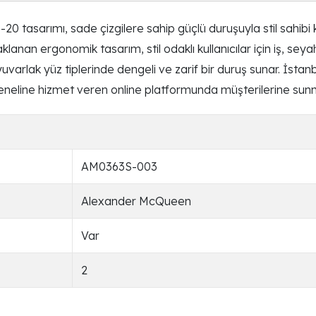
sarımı, sade çizgilere sahip güçlü duruşuyla stil sahibi k
anan ergonomik tasarım, stil odaklı kullanıcılar için iş, seya
 yuvarlak yüz tiplerinde dengeli ve zarif bir duruş sunar. İs
neline hizmet veren online platformunda müşterilerine sunm
AM0363S-003
Alexander McQueen
Var
2