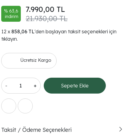
7.990,00 TL
% 63,6
indirim
21.930,00 TL
858,06 TL
'den başlayan taksit seçenekleri için
tıklayın.
Ücretsiz Kargo
-
+
Sepete Ekle
Taksit / Ödeme Seçenekleri