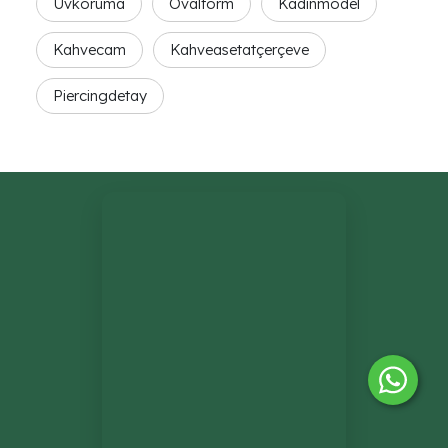
Uvkoruma
Ovalform
Kadinmodel
Kahvecam
Kahveasetatçerçeve
Piercingdetay