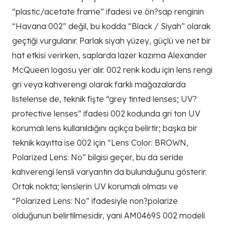
“plastic/acetate frame” ifadesi ve ön?sap renginin
“Havana 002” değil, bu kodda “Black / Siyah” olarak
geçtiği vurgulanır. Parlak siyah yüzey, güçlü ve net bir
hat etkisi verirken, saplarda lazer kazıma Alexander
McQueen logosu yer alır. 002 renk kodu için lens rengi
gri veya kahverengi olarak farklı mağazalarda
listelense de, teknik fişte “grey tinted lenses; UV?
protective lenses” ifadesi 002 kodunda gri ton UV
korumalı lens kullanıldığını açıkça belirtir; başka bir
teknik kayıtta ise 002 için “Lens Color: BROWN,
Polarized Lens: No” bilgisi geçer, bu da seride
kahverengi lensli varyantın da bulunduğunu gösterir.
Ortak nokta; lenslerin UV korumalı olması ve
“Polarized Lens: No” ifadesiyle non?polarize
olduğunun belirtilmesidir, yani AM0469S 002 modeli