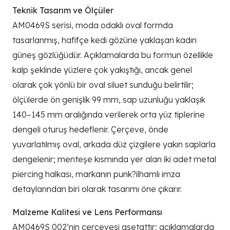
Teknik Tasarım ve Ölçüler
AM0469S serisi, moda odaklı oval formda
tasarlanmış, hafifçe kedi gözüne yaklaşan kadın
güneş gözlüğüdür. Açıklamalarda bu formun özellikle
kalp şeklinde yüzlere çok yakıştığı, ancak genel
olarak çok yönlü bir oval siluet sunduğu belirtilir;
ölçülerde ön genişlik 99 mm, sap uzunluğu yaklaşık
140–145 mm aralığında verilerek orta yüz tiplerine
dengeli oturuş hedeflenir. Çerçeve, önde
yuvarlatılmış oval, arkada düz çizgilere yakın saplarla
dengelenir; menteşe kısmında yer alan iki adet metal
piercing halkası, markanın punk?ilhamlı imza
detaylarından biri olarak tasarımı öne çıkarır.
Malzeme Kalitesi ve Lens Performansı
AM0469S 002’nin çerçevesi asetattır; açıklamalarda