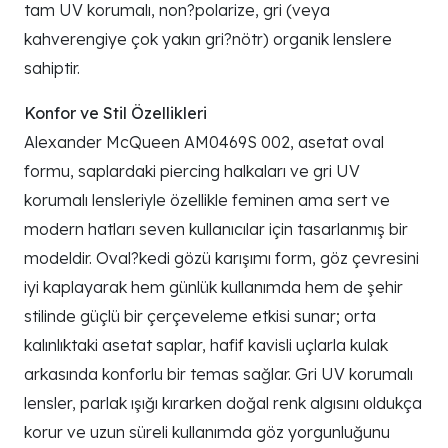
tam UV korumalı, non?polarize, gri (veya
kahverengiye çok yakın gri?nötr) organik lenslere
sahiptir.
Konfor ve Stil Özellikleri
Alexander McQueen AM0469S 002, asetat oval
formu, saplardaki piercing halkaları ve gri UV
korumalı lensleriyle özellikle feminen ama sert ve
modern hatları seven kullanıcılar için tasarlanmış bir
modeldir. Oval?kedi gözü karışımı form, göz çevresini
iyi kaplayarak hem günlük kullanımda hem de şehir
stilinde güçlü bir çerçeveleme etkisi sunar; orta
kalınlıktaki asetat saplar, hafif kavisli uçlarla kulak
arkasında konforlu bir temas sağlar. Gri UV korumalı
lensler, parlak ışığı kırarken doğal renk algısını oldukça
korur ve uzun süreli kullanımda göz yorgunluğunu