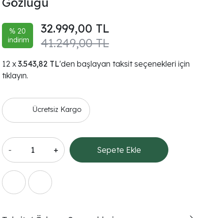
Gözlüğü
32.999,00 TL
% 20
indirim
41.249,00 TL
3.543,82 TL
'den başlayan taksit seçenekleri için
tıklayın.
Ücretsiz Kargo
-
+
Sepete Ekle