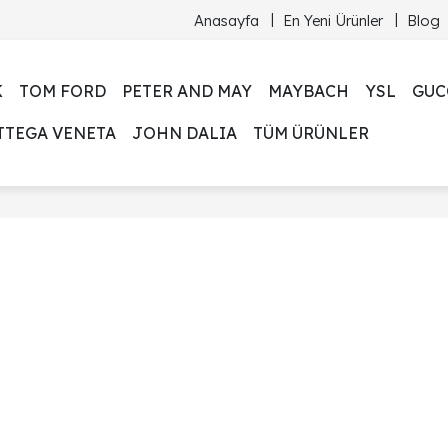
Anasayfa
En Yeni Ürünler
Blog
K
TOM FORD
PETER AND MAY
MAYBACH
YSL
GUC
TTEGA VENETA
JOHN DALIA
TÜM ÜRÜNLER