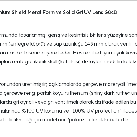
um Shield Metal Form ve Solid Gri UV Lens Gücü
munda tasarlanmış, geniş ve kesintisiz bir lens yüzeyine s
 mm (entegre köprü) ve sap uzunluğu 145 mm olarak verilir; 
ratan bir tasarıma işaret eder. Maske silüet, yumuşak kavisli ü
ra entegre ikonik skull (kafatası) detayları modelin koleksiy
ndan üretilmiştir; açıklamalarda çerçeve materyali “metal”
unda çerçeve rengi parlak koyu ruthenium (shiny dark rutheni
aklarda gri aynalı veya gri yansıtmalı olarak da ifade edilen
lamalarında %100 UV koruma ve “100% UV protection” ifadesi 
si belirtilmediği için model non?polarize olarak kabul edilir.