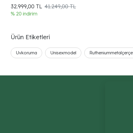
32.999,00
TL
41.249,00 TL
% 20 indirim
Ürün Etiketleri
Uvkoruma
Unisexmodel
Rutheniummetalçerçe