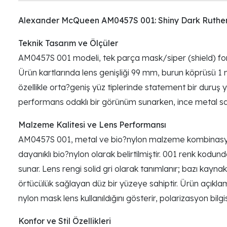
Alexander McQueen AM0457S 001: Shiny Dark Rutheni
Teknik Tasarım ve Ölçüler
AM0457S 001 modeli, tek parça mask/siper (shield) for
Ürün kartlarında lens genişliği 99 mm, burun köprüsü 1
özellikle orta?geniş yüz tiplerinde statement bir duruş ya
performans odaklı bir görünüm sunarken, ince metal sapla
Malzeme Kalitesi ve Lens Performansı
AM0457S 001, metal ve bio?nylon malzeme kombinasyonu
dayanıklı bio?nylon olarak belirtilmiştir. 001 renk kod
sunar. Lens rengi solid gri olarak tanımlanır; bazı kayn
örtücülük sağlayan düz bir yüzeye sahiptir. Ürün açık
nylon mask lens kullanıldığını gösterir, polarizasyon bilgi
Konfor ve Stil Özellikleri