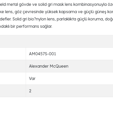
metal gövde ve solid gri mask lens kombinasyonuyla özelli
aske lens, göz çevresinde yüksek kapsama ve güçlü güneş koru
hedefler. Solid gri bio?nylon lens, parlaklıkta güçlü koruma, d
odaklı bir performans sağlar.
AM0457S-001
Alexander McQueen
Var
2